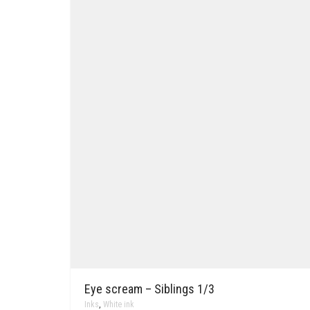
Eye scream – Siblings 1/3
Inks
,
White ink