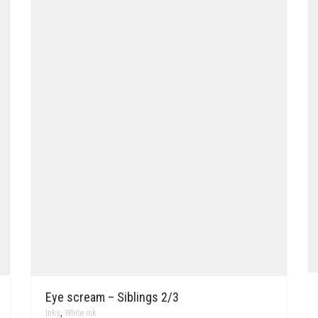
Eye scream – Siblings 2/3
Inks
,
White ink