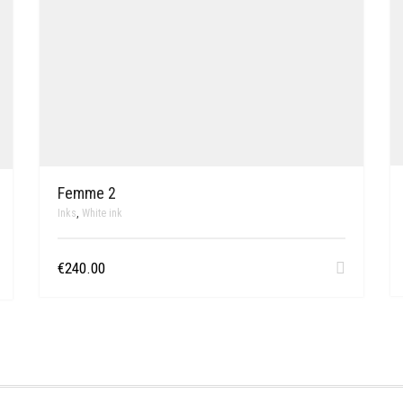
Femme 2
Inks
,
White ink
€
240.00