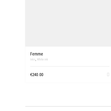
Femme
Inks
,
White ink
€
240.00