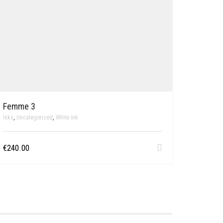
Femme 3
Inks
,
Uncategorized
,
White ink
€
240.00