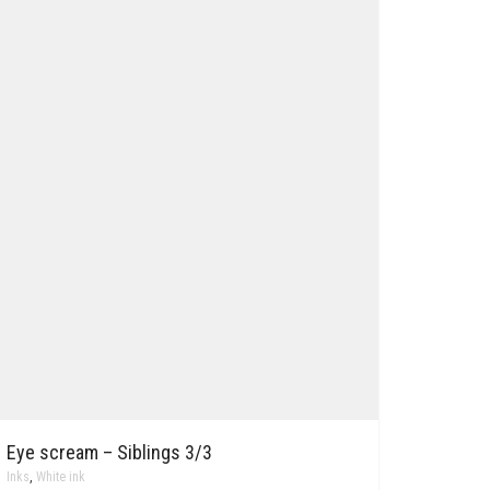
Eye scream – Siblings 3/3
Inks
,
White ink