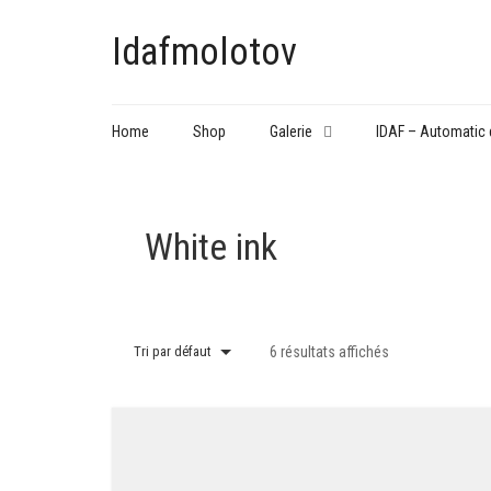
Idafmolotov
Home
Shop
Galerie
IDAF – Automatic 
White ink
Tri par défaut
6 résultats affichés