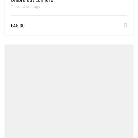
T-shirts & tote bags
€
45.00