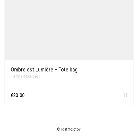
Ombre est Lumière – Tote bag
T-shirts & tote bags
€
20.00
© Idafmolotov.