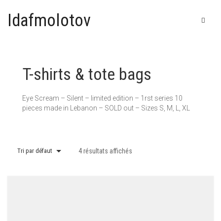
Idafmolotov
T-shirts & tote bags
Eye Scream – Silent – limited edition – 1rst series 10
pieces made in Lebanon – SOLD out – Sizes S, M, L, XL
Tri par défaut
4 résultats affichés