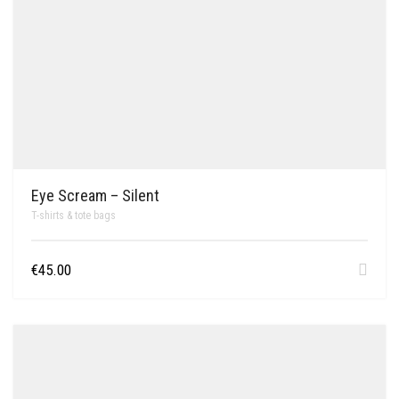
Eye Scream – Silent
T-shirts & tote bags
€
45.00